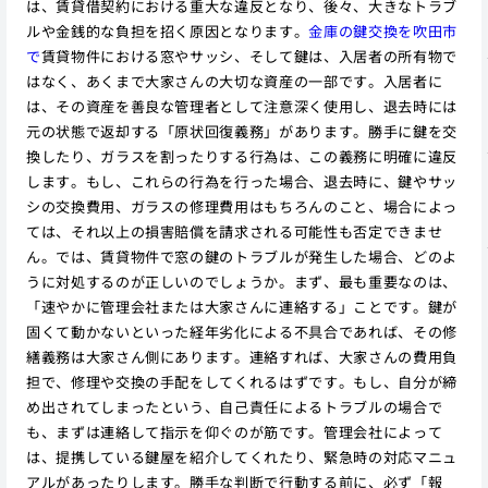
は、賃貸借契約における重大な違反となり、後々、大きなトラブ
ルや金銭的な負担を招く原因となります。
金庫の鍵交換を吹田市
で
賃貸物件における窓やサッシ、そして鍵は、入居者の所有物で
はなく、あくまで大家さんの大切な資産の一部です。入居者に
は、その資産を善良な管理者として注意深く使用し、退去時には
元の状態で返却する「原状回復義務」があります。勝手に鍵を交
換したり、ガラスを割ったりする行為は、この義務に明確に違反
します。もし、これらの行為を行った場合、退去時に、鍵やサッ
シの交換費用、ガラスの修理費用はもちろんのこと、場合によっ
ては、それ以上の損害賠償を請求される可能性も否定できませ
ん。では、賃貸物件で窓の鍵のトラブルが発生した場合、どのよ
うに対処するのが正しいのでしょうか。まず、最も重要なのは、
「速やかに管理会社または大家さんに連絡する」ことです。鍵が
固くて動かないといった経年劣化による不具合であれば、その修
繕義務は大家さん側にあります。連絡すれば、大家さんの費用負
担で、修理や交換の手配をしてくれるはずです。もし、自分が締
め出されてしまったという、自己責任によるトラブルの場合で
も、まずは連絡して指示を仰ぐのが筋です。管理会社によって
は、提携している鍵屋を紹介してくれたり、緊急時の対応マニュ
アルがあったりします。勝手な判断で行動する前に、必ず「報