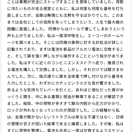
ことは業務が完全にストップすることを意味していました。背筋
に冷たいものが走る感覚とともに、私は何度も何度も番号を打ち
直しましたが、金庫は無情にも沈黙を守るばかりでした。このま
までは会社としての信用を失ってしまうという、人生で最大級の
困難に直面しました。 同僚からはバールで壊してしまおうという
声も上がりましたが、私は一度深呼吸をし、エーコーのホームペ
ージを調べました。そこには同様の事例に対する対処法が詳しく
記載されており、まずは電池を新品のアルカリ電池に交換するこ
と、そして扉を強く押しながら操作することという指示がありま
した。私はすぐに近くのコンビニエンスストアへ走り、推奨され
る電池を購入して交換しました。しかし、それだけでは開きませ
んでした。次に、指示通りに扉を全体重で押し付けながら番号を
入力したところ、わずかにカチッという小さな音が響きました。
祈るような気持ちでレバーを引くと、あれほど頑なだった扉がゆ
っくりと開き、中にある書類と現金が無事であることが確認でき
ました。結局、中の荷物が多すぎて扉の内側から圧力がかかり、
ロックが外れなくなっていたのが原因でした。この経験から私
は、金庫が開かないというトラブルは単なる不運ではなく、日頃
の管理の甘さが招いた結果であると痛感しました。その後、私は
すぐに荷物を整理し、電池も半年に一度は交換するようスケジュ