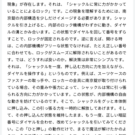
現象」が存在します。それは、「シャックルに常に力がかかって
いることによるロック」です。この現象を理解するためには、南
京錠の内部構造を少しだけイメージする必要があります。シャッ
クルを引き上げると、内部のロック機構がわずかに動き、ダイヤ
ルの溝とかみ合います。この状態でダイヤルを回して番号をずら
すことで、ロックが固定されるのです。逆に言えば、開ける時
は、この内部機構がフリーな状態でなければ、たとえ正しい番号
に合わせても、ロックがスムーズに解除されないことがあるので
す。では、どうすれば良いのか。解決策は非常にシンプルです。
それは、「シャックルを一度、押し込む方向に力を加えながら、
ダイヤルを操作する」というものです。例えば、スーツケースの
ファスナーの取っ手や、ロッカーの金具に南京錠が取り付けられ
ている場合、その重みや張力によって、シャックルは常に引っ張
られる方向に力がかかっています。この状態が、内部機構の自由
な動きを妨げているのです。そこで、シャックルをグッと本体側
に押し込み、この引っ張る力を一時的に解放してあげます。そし
て、その押し込んだ状態を維持したまま、もう一度、正しい暗証
番号にダイヤルを合わせ、改めてシャックルを引いてみてくださ
い。この「ひと押し」の動作だけで、まるで魔法が解けたかのよ