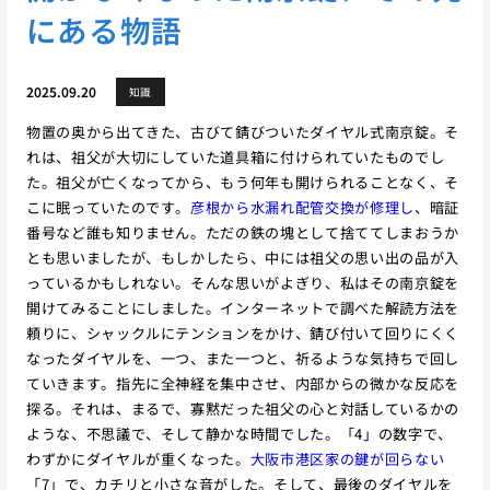
にある物語
2025.09.20
知識
物置の奥から出てきた、古びて錆びついたダイヤル式南京錠。そ
れは、祖父が大切にしていた道具箱に付けられていたものでし
た。祖父が亡くなってから、もう何年も開けられることなく、そ
こに眠っていたのです。
彦根から水漏れ配管交換が修理し
、暗証
番号など誰も知りません。ただの鉄の塊として捨ててしまおうか
とも思いましたが、もしかしたら、中には祖父の思い出の品が入
っているかもしれない。そんな思いがよぎり、私はその南京錠を
開けてみることにしました。インターネットで調べた解読方法を
頼りに、シャックルにテンションをかけ、錆び付いて回りにくく
なったダイヤルを、一つ、また一つと、祈るような気持ちで回し
ていきます。指先に全神経を集中させ、内部からの微かな反応を
探る。それは、まるで、寡黙だった祖父の心と対話しているかの
ような、不思議で、そして静かな時間でした。「4」の数字で、
わずかにダイヤルが重くなった。
大阪市港区家の鍵が回らない
「7」で、カチリと小さな音がした。そして、最後のダイヤルを