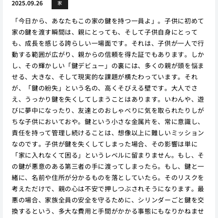
2025.09.26
家
「今日から、あなたもこの家の鍵を持つ一員よ」。子供に初めて
家の鍵を渡す瞬間は、親にとっても、そして子供自身にとって
も、成長を感じる誇らしい一場面です。それは、子供が一人で行
動する範囲が広がり、親からの信頼を得た証でもあります。しか
し、その輝かしい「鍵デビュー」の裏には、多くの親が頭を悩ま
せる、大きな、そして現実的な課題が横たわっています。それ
が、「鍵の紛失」という名の、高くそびえる壁です。大人でさ
え、うっかり鍵を失くしてしまうことはあります。いわんや、遊
びに夢中になったり、友達とのおしゃべりに気を取られたりしが
ちな子供においておや。鍵という小さな金属片を、常に意識し、
責任を持って管理し続けることは、想像以上に難しいミッション
なのです。子供が鍵を失くしてしまった場合、その影響は単に
「家に入れなくて困る」というレベルに留まりません。もし、そ
の鍵が悪意のある第三者の手に渡ってしまったら。もし、鍵と一
緒に、名前や住所が分かるものを落としていたら。そのリスクを
考えただけで、親の心は不安で押しつぶされそうになります。最
悪の場合、家族全員の安全を守るために、シリンダーごと鍵を交
換するという、多大な費用と手間がかかる事態にもなりかねませ