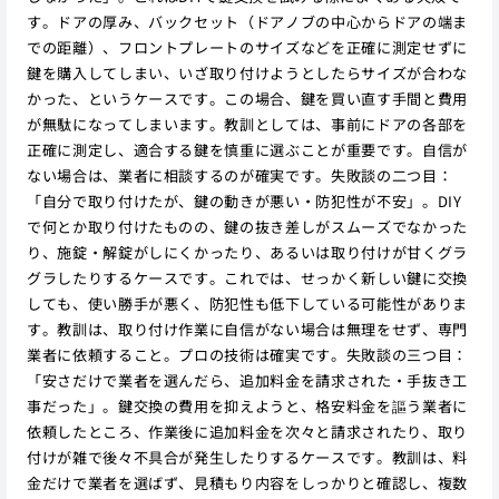
す。ドアの厚み、バックセット（ドアノブの中心からドアの端ま
での距離）、フロントプレートのサイズなどを正確に測定せずに
鍵を購入してしまい、いざ取り付けようとしたらサイズが合わな
かった、というケースです。この場合、鍵を買い直す手間と費用
が無駄になってしまいます。教訓としては、事前にドアの各部を
正確に測定し、適合する鍵を慎重に選ぶことが重要です。自信が
ない場合は、業者に相談するのが確実です。失敗談の二つ目：
「自分で取り付けたが、鍵の動きが悪い・防犯性が不安」。DIY
で何とか取り付けたものの、鍵の抜き差しがスムーズでなかった
り、施錠・解錠がしにくかったり、あるいは取り付けが甘くグラ
グラしたりするケースです。これでは、せっかく新しい鍵に交換
しても、使い勝手が悪く、防犯性も低下している可能性がありま
す。教訓は、取り付け作業に自信がない場合は無理をせず、専門
業者に依頼すること。プロの技術は確実です。失敗談の三つ目：
「安さだけで業者を選んだら、追加料金を請求された・手抜き工
事だった」。鍵交換の費用を抑えようと、格安料金を謳う業者に
依頼したところ、作業後に追加料金を次々と請求されたり、取り
付けが雑で後々不具合が発生したりするケースです。教訓は、料
金だけで業者を選ばず、見積もり内容をしっかりと確認し、複数