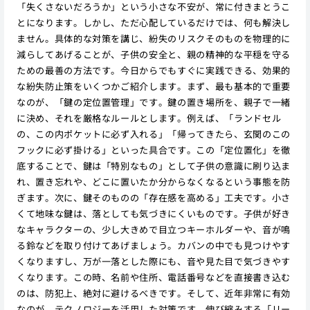
「失くさないだろうか」という小さな不安が、常に付きまとうこ
とになります。しかし、ただ心配しているだけでは、何も解決し
ません。具体的な対策を講じ、紛失のリスクそのものを物理的に
減らしてあげることが、子供の安全と、親の精神的な平穏を守る
ための最善の方法です。今日からでもすぐに実践できる、効果的
な紛失防止策をいくつかご紹介します。まず、最も基本的で重要
なのが、「鍵の定位置管理」です。鍵の置き場所を、親子で一緒
に決め、それを厳格なルールとします。例えば、「ランドセル
の、この内ポケットに必ず入れる」「帰ってきたら、玄関のこの
フックに必ず掛ける」といった具合です。この「定位置化」を徹
底することで、鍵は「特別なもの」として子供の意識に刷り込ま
れ、置き忘れや、どこに置いたか分からなくなるという事態を防
ぎます。次に、鍵そのものの「存在感を高める」工夫です。小さ
くて地味な鍵は、落としても気づきにくいものです。子供が好き
なキャラクターの、少し大きめで目立つキーホルダーや、音が鳴
る鈴などを取り付けてあげましょう。カバンの中でも見つけやす
くなりますし、万が一落とした際にも、音や見た目で気づきやす
くなります。この時、名前や住所、電話番号などを直接書き込む
のは、防犯上、絶対に避けるべきです。そして、近年非常に有効
なのが、テクノロジーを活用した対策です。伸び縮みする「リー