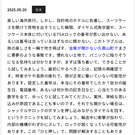
2025.09.20
生活
楽しい海外旅行。しかし、目的地のホテルに到着し、スーツケー
スを開けて荷物を出そうとした瞬間、ダイヤル式南京錠や、スー
ツケース本体に付いているTSAロックの番号が思い出せない、あ
るいは番号は合っているはずなのに開かない。このトラブルは、
旅の楽しさを一瞬で吹き飛ばす、
金庫が開かない久御山町で
まさ
に悪夢のような事態です。慣れない土地で、パニックに陥りそう
になる気持ちは分かりますが、まずは落ち着いて、できることか
ら試してみましょう。最初にやるべきことは、記憶の再確認で
す。時差ボケや長旅の疲れで、頭が正常に働いていない可能性が
あります。設定した番号は、本当にその番号でしたか？自分の誕
生日、電話番号、あるいは何か別の記念日など、心当たりのある
数字を全て、ゆっくりと試してみてください。案外、単純な思い
込みが原因であることも多いのです。それでも開かない場合は、
シャックルやロックのボタンを押し込みながらダイヤルを回す、
というテクニックを試してみましょう。輸送中に衝撃が加わり、
内部の機構がわずかにズレて、ロックが固くなっている可能性が
あります。この「ひと押し」で、問題が解決することもありま