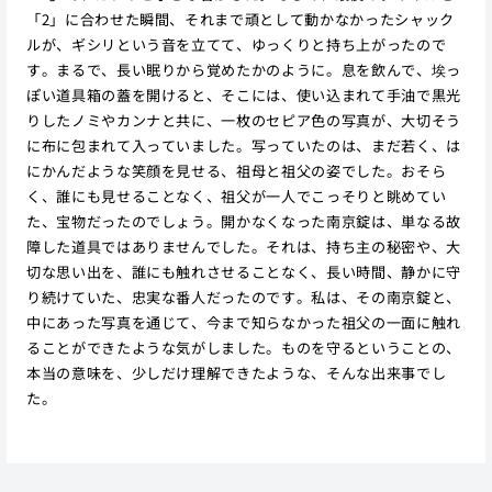
「2」に合わせた瞬間、それまで頑として動かなかったシャック
ルが、ギシリという音を立てて、ゆっくりと持ち上がったので
す。まるで、長い眠りから覚めたかのように。息を飲んで、埃っ
ぽい道具箱の蓋を開けると、そこには、使い込まれて手油で黒光
りしたノミやカンナと共に、一枚のセピア色の写真が、大切そう
に布に包まれて入っていました。写っていたのは、まだ若く、は
にかんだような笑顔を見せる、祖母と祖父の姿でした。おそら
く、誰にも見せることなく、祖父が一人でこっそりと眺めてい
た、宝物だったのでしょう。開かなくなった南京錠は、単なる故
障した道具ではありませんでした。それは、持ち主の秘密や、大
切な思い出を、誰にも触れさせることなく、長い時間、静かに守
り続けていた、忠実な番人だったのです。私は、その南京錠と、
中にあった写真を通じて、今まで知らなかった祖父の一面に触れ
ることができたような気がしました。ものを守るということの、
本当の意味を、少しだけ理解できたような、そんな出来事でし
た。