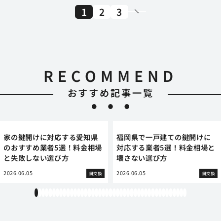
1
2
3
RECOMMEND
おすすめ記事一覧
家の鍵開けに対応する愛知県
福岡県で一戸建ての鍵開けに
のおすすめ業者5選！料金相場
対応する業者5選！料金相場と
と失敗しない選び方
壊さない選び方
2026.06.05
2026.06.05
鍵交換
鍵交換
1
2
3
4
5
6
7
8
9
10
11
12
13
14
15
16
17
18
19
20
21
22
23
24
25
26
27
28
29
30
31
32
33
34
35
36
37
38
39
40
41
42
43