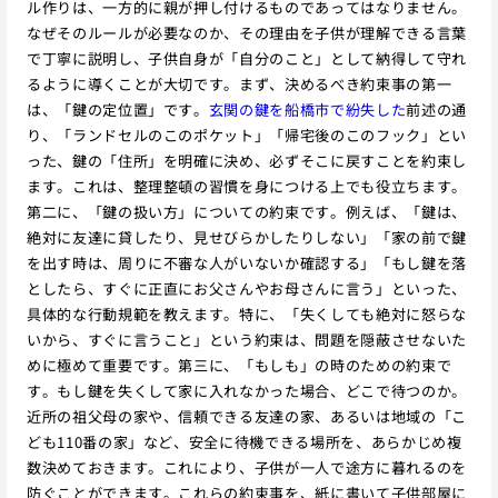
ル作りは、一方的に親が押し付けるものであってはなりません。
なぜそのルールが必要なのか、その理由を子供が理解できる言葉
で丁寧に説明し、子供自身が「自分のこと」として納得して守れ
るように導くことが大切です。まず、決めるべき約束事の第一
は、「鍵の定位置」です。
玄関の鍵を船橋市で紛失した
前述の通
り、「ランドセルのこのポケット」「帰宅後のこのフック」とい
った、鍵の「住所」を明確に決め、必ずそこに戻すことを約束し
ます。これは、整理整頓の習慣を身につける上でも役立ちます。
第二に、「鍵の扱い方」についての約束です。例えば、「鍵は、
絶対に友達に貸したり、見せびらかしたりしない」「家の前で鍵
を出す時は、周りに不審な人がいないか確認する」「もし鍵を落
としたら、すぐに正直にお父さんやお母さんに言う」といった、
具体的な行動規範を教えます。特に、「失くしても絶対に怒らな
いから、すぐに言うこと」という約束は、問題を隠蔽させないた
めに極めて重要です。第三に、「もしも」の時のための約束で
す。もし鍵を失くして家に入れなかった場合、どこで待つのか。
近所の祖父母の家や、信頼できる友達の家、あるいは地域の「こ
ども110番の家」など、安全に待機できる場所を、あらかじめ複
数決めておきます。これにより、子供が一人で途方に暮れるのを
防ぐことができます。これらの約束事を、紙に書いて子供部屋に