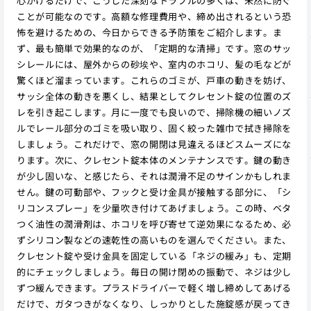
心がけるだけで、こうした深刻なトラブルの多くは、未然に防ぐ
ことが可能なのです。高額な修理費用や、締め出されるという恐
怖を避けるための、今日からできる予防策をご紹介します。ま
ず、最も簡単で効果的なのが、「定期的な清掃」です。窓のサッ
シレールには、屋外からの砂埃や、室内のホコリ、髪の毛などが
驚くほど溜まっています。これらのゴミが、戸車の動きを妨げ、
サッシ全体の動きを悪くし、結果としてクレセント錠の位置のズ
レを引き起こします。月に一度でも良いので、掃除機の細いノズ
ルでレール部分のゴミを吸い取り、固く絞った雑巾で拭き掃除を
しましょう。これだけで、窓の開閉は見違えるほどスムーズにな
ります。次に、クレセント錠本体のメンテナンスです。鍵の動き
が少し固いな、と感じたら、それは潤滑不足のサインかもしれま
せん。鍵の可動部や、フックと受け金具が接触する部分に、「シ
リコンスプレー」を少量吹き付けてあげましょう。この時、ベタ
つく油性の潤滑剤は、ホコリを呼び寄せて逆効果になるため、必
ずシリコン製などの速乾性の高いものを選んでください。また、
クレセント錠や受け金具を固定している「ネジの緩み」も、定期
的にチェックしましょう。毎日の開け閉めの振動で、ネジは少し
ずつ緩んできます。プラスドライバーで軽く増し締めしてあげる
だけで、ガタつきがなくなり、しっかりとした施錠感が戻ってき