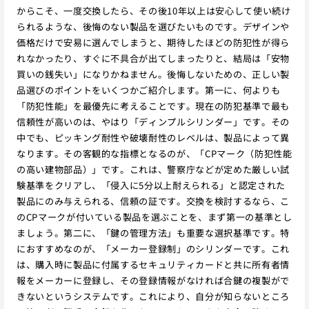
からこそ、一度交換したら、その後10年以上は安心して使い続け
られるような、後悔のない製品を選びたいものです。デザインや
価格だけで安易に選んでしまうと、期待したほどの防犯性が得ら
れなかったり、すぐに不具合が出てしまったりと、結局は「安物
買いの銭失い」になりかねません。後悔しないための、正しい製
品選びのポイントをいくつかご紹介します。第一に、何よりも
「防犯性能」を最優先に考えることです。現在の防犯基準で最も
信頼性が高いのは、やはり「ディンプルシリンダー」です。その
中でも、ピッキング耐性や破壊耐性のレベルは、製品によって異
なります。その客観的な指標となるのが、「CPマーク（防犯性能
の高い建物部品）」です。これは、警察庁などが定めた厳しい試
験基準をクリアし、「侵入に5分以上耐えられる」と認定された
製品にのみ与えられる、信頼の証です。交換を検討するなら、こ
のCPマークが付いている製品を選ぶことを、まず第一の基準とし
ましょう。第二に、「鍵の管理方法」も重要な選択基準です。特
におすすめなのが、「メーカー登録制」のシリンダーです。これ
は、購入時に製品に付属するセキュリティカードと共に所有者情
報をメーカーに登録し、その登録情報がなければ合鍵の複製がで
きないというシステムです。これにより、自分が知らないところ