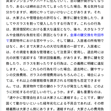
賃貸マンションやアパートに住んでいて、窓の鍵が開かなくなっ
たり、あるいは締め出されてしまったりした場合、焦る気持ちは
分かりますが、絶対にやってはいけないことがあります。それ
は、大家さんや管理会社の許可なく、勝手に鍵を交換したり、ま
してやガラスを割って侵入したりする行為です。これらの行為
は、賃貸借契約における重大な違反となり、後々、大きなトラブ
ルや金銭的な負担を招く原因となります。
金庫の鍵交換を吹田市
で
賃貸物件における窓やサッシ、そして鍵は、入居者の所有物で
はなく、あくまで大家さんの大切な資産の一部です。入居者に
は、その資産を善良な管理者として注意深く使用し、退去時には
元の状態で返却する「原状回復義務」があります。勝手に鍵を交
換したり、ガラスを割ったりする行為は、この義務に明確に違反
します。もし、これらの行為を行った場合、退去時に、鍵やサッ
シの交換費用、ガラスの修理費用はもちろんのこと、場合によっ
ては、それ以上の損害賠償を請求される可能性も否定できませ
ん。では、賃貸物件で窓の鍵のトラブルが発生した場合、どのよ
うに対処するのが正しいのでしょうか。まず、最も重要なのは、
「速やかに管理会社または大家さんに連絡する」ことです。鍵が
固くて動かないといった経年劣化による不具合であれば、その修
繕義務は大家さん側にあります。連絡すれば、大家さんの費用負