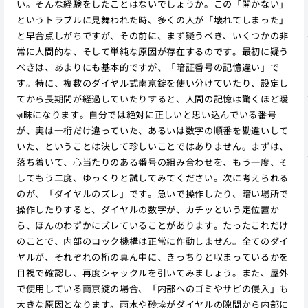
い。そんな経験をしたことはないでしょうか。この「開かない」
というトラブルに見舞われた時、多くの人が「壊れてしまった」
と早合点しがちですが、その前に、まず疑うべき、いくつかの非
常に人間的な、そして単純な原因が存在するのです。最初に疑う
べきは、あまりにも基本的ですが、「暗証番号の記憶違い」で
す。特に、複数のダイヤル式南京錠を使い分けていたり、設定し
てから長期間が経過していたりすると、人間の記憶は驚くほど曖
ज़昧になります。自分では絶対に正しいと思い込んでいる番号
が、実は一桁だけ違っていた、あるいは数字の順番を勘違いして
いた、ということは決して珍しいことではありません。まずは、
落ち着いて、心当たりのある番号の組み合わせを、もう一度、そ
してもう二度、ゆっくりと試してみてください。次に考えられる
のが、「ダイヤルのズレ」です。急いで操作したり、暗い場所で
操作したりすると、ダイヤルの数字が、カチッという定位置か
ら、ほんのわずかにズレていることがあります。たったこれだけ
のことで、内部のロック機構は正常に作動しません。全てのダイ
ヤルが、それぞれの桁の真ん中に、きっちりと収まっているかを
目視で確認し、再度シャックルを引いてみましょう。また、屋外
で使用している南京錠の場合、「内部へのゴミやサビの侵入」も
大きな原因となります。雨水や砂埃がダイヤルの隙間から内部に