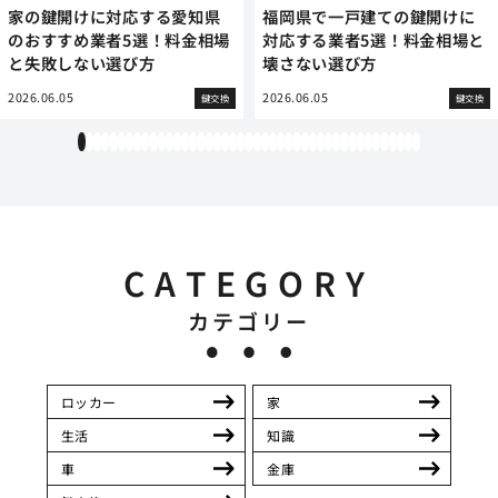
家の鍵開けに対応する愛知県
福岡県で一戸建ての鍵開けに
のおすすめ業者5選！料金相場
対応する業者5選！料金相場と
と失敗しない選び方
壊さない選び方
2026.06.05
2026.06.05
鍵交換
鍵交換
1
2
3
4
5
6
7
8
9
10
11
12
13
14
15
16
17
18
19
20
21
22
23
24
25
26
27
28
29
30
31
32
33
34
35
36
37
38
39
40
41
42
43
CATEGORY
カテゴリー
ロッカー
家
生活
知識
車
金庫