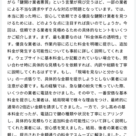
がら「鍵開け業者悪質」という言葉が飛び交うほど、一部の業者
による不当な請求やずさんな対応が問題となっています。では、
本当に困った時に、安心して依頼できる優良な鍵開け業者を見つ
けるためには、どのような点に注目すれば良いのでしょうか。今
回は、信頼できる業者を見極めるための具体的なヒントをいくつ
かご紹介します。まず、最も重要なのは「料金体系の透明性」で
す。優良な業者は、作業内容に応じた料金を明確に提示し、追加
料金が発生する可能性についても事前に詳しく説明してくれま
す。ウェブサイトに基本料金しか記載されていない場合でも、問
い合わせ時に具体的な見積もりを依頼すれば、内訳や総額を丁寧
に説明してくれるはずです。もし、「現場を見ないと分からな
い」の一点張りで、具体的な金額を提示しようとしない業者には
注意が必要です。私の経験では、急な鍵の紛失で焦っていた際、
いくつかの業者に電話をかけました。その中で、一番安価な基本
料金を提示した業者は、結局現場で様々な理由をつけ、最終的に
通常の2倍近い金額を請求してきました。一方で、少し高めの基
本料金だったが、電話口で鍵の種類や状況を丁寧にヒアリング
し、具体的な見積もりと追加料金の可能性について詳しく説明し
てくれた業者には、安心感を覚えました。結局、後者の業者に依
頼し、提示された金額通りの料金でスムーズに解決しました。こ