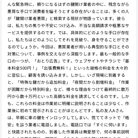
んな緊急時に、頼りになるはずの鍵開け業者の中に、残念ながら
悪質な手口で消費者を騙そうとする存在がいることは、多くの人
が「鍵開け業者悪質」と検索する現状が物語っています。彼ら
は、私たちの焦りや不安につけ込み、不当な高額請求や粗悪なサ
ービスを提供するのです。では、具体的にどのような手口が存在
し、私たちはどのようにしてそれを見破り、身を守ることができ
るのでしょうか。今回は、悪質業者が用いる典型的な手口とその
対策について、事例を交えながら深掘りします。最も一般的な手
口の一つが、「おとり広告」です。ウェブサイトやチラシで「基
本料金500円！」「出張費無料！」といった破格の料金を大々的
に宣伝し、顧客を誘い込みます。しかし、いざ現場に到着する
と、「特殊な鍵だから追加料金」「夜間だから割増料金」「作業
が困難だから特別料金」など、様々な理由をつけて最終的に数万
円から数十万円といった高額な料金を請求してくるのです。しか
も、これらの料金は作業前に明確に説明されることは少なく、作
業後に初めて提示されることがほとんどです。私の友人Aさん
は、早朝に車の鍵をインロックしてしまい、慌ててネットで「格
安」を謳う業者に電話しました。電話口では「すぐに伺います」
と快諾されたものの、到着した作業員は無愛想で、何の事前説明