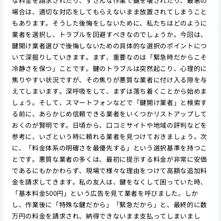
な料金を請求されたり、ずさんな作業で鍵を壊されたり、最悪の
場合は、適切な対応をしてもらえないまま放置されてしまうこと
もあります。そうした後悔をしないために、私たちはどのように
業者を選択し、トラブルを回避すべきなのでしょうか。今回は、
鍵開け業者選びで後悔しないための具体的な選択のポイントにつ
いて深掘りしていきます。まず、重要なのは「緊急時だからこそ
冷静さを保つ」ことです。鍵のトラブルは突然起こり、心理的に
焦りやすい状況ですが、その焦りが悪質な業者に付け入る隙を与
えてしまいます。深呼吸をして、まずは落ち着くことから始めま
しょう。そして、スマートフォンなどで「鍵開け業者」と検索す
る前に、あらかじめ信頼できる業者をいくつかリストアップして
おくのが賢明です。日頃から、口コミサイトや地域の評判などを
参考に、いざという時に頼れる業者を見つけておきましょう。次
に、「料金体系の明確さを最優先する」という選択基準を持つこ
とです。悪質な業者の多くは、最初に提示する料金が非常に安価
であるにもかかわらず、現場で様々な理由をつけて高額な追加料
金を請求してきます。私の友人は、鍵をなくして困っていた時、
「基本料金500円」という広告を見て業者を呼びました。しか
し、作業後に「特殊な鍵だから」「緊急だから」と、最終的に数
万円の料金を請求され、納得できないまま支払ってしまいまし